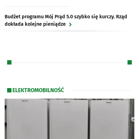
Budżet programu Mój Prąd 5.0 szybko się kurczy. Rząd
dokłada kolejne pieniądze
Mój Prąd 5.0. Czy aktualna dotacja opłaca się
prosumentom? Ocena eksperta
Mój Prąd: podsumowanie wszystkich edycji. Liczba
wniosków drastycznie spadła
ELEKTROMOBILNOŚĆ
Mój Prąd 5.0 – co trzeba wiedzieć? Czym jest magazyn
ciepła, magazyn energii, system zarządzania HEMS?
Mój Prąd 5.0 wystartował. Czy ta edycja opłaca się
prosumentom najbardziej?