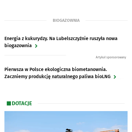
BIOGAZOWNIA
Energia z kukurydzy. Na Lubelszczyźnie ruszyła nowa
biogazownia
Artykuł sponsorowany
Pierwsza w Polsce ekologiczna biometanownia.
Zaczniemy produkcję naturalnego paliwa bioLNG
Eksperymentalna biogazownia ogrzewa 400
DOTACJE
mieszkańców w Wielkopolsce
Gospodarka o obiegu zamkniętym to oszczędność i
lepsza praca biogazowni [WYWIAD]