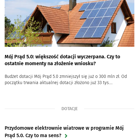
Biometan można tłoczyć do polskiej sieci
ciepłowniczej
Najdłuższa w Europie linia autobusowa napędzana
biopaliwem
Mój Prąd 5.0: większość dotacji wyczerpana. Czy to
ostatnie momenty na złożenie wniosku?
Budżet dotacji Mój Prąd 5.0 zmniejszył się już o 300 mln zł. Od
początku trwania aktualnej dotacji złożono już 33 tys....
DOTACJE
Przydomowe elektrownie wiatrowe w programie Mój
Prąd 5.0. Czy to ma sens?