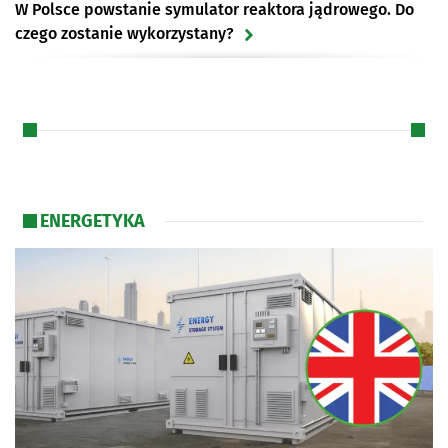
W Polsce powstanie symulator reaktora jądrowego. Do
czego zostanie wykorzystany?
Niemcy wyłączyli ostatnie elektrownie jądrowe.
Następnego dnia ratowali się atomem z Francji
Orlen chce postawić małe reaktory jądrowe w
Warszawie i Krakowie
ENERGETYKA
Ludzie powrócą na Księżyc z reaktorem jądrowym. Jak
to możliwe?
Rozłam w sprawie ustawy o obiektach energetyki
jądrowej uderzy w przedsiębiorców