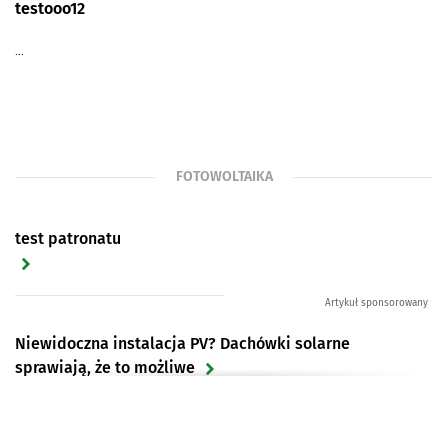
testooo12
...
FOTOWOLTAIKA
test patronatu
Artykuł sponsorowany
Niewidoczna instalacja PV? Dachówki solarne
sprawiają, że to możliwe
Projekty fotowoltaiczne w Polsce. Ponad 6 GW nowych