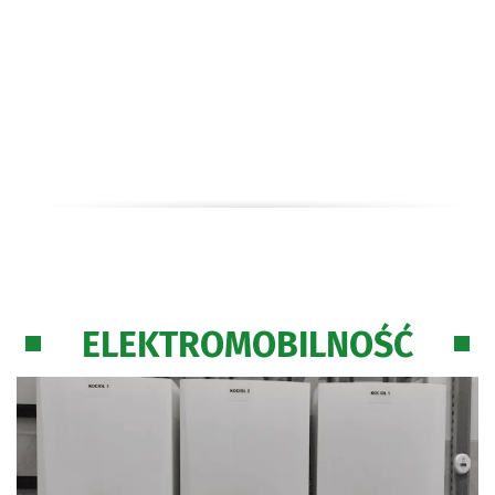
przegrzewać planetę?
Dyskusja o zmianach klimatu w social mediach –
wyniki raportu
W jaki sposób dane satelitarne mogą pomóc chronić
środowisko?
Polski startup rozwija technologię monitoringu wody
ELEKTROMOBILNOŚĆ