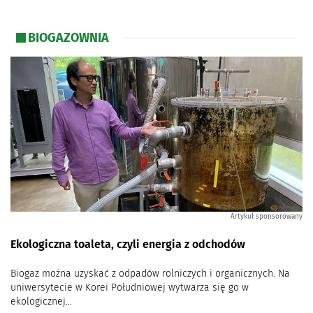
Cable pooling – niezbędne narzędzie do
przyspieszenia inwestycji energetycznych i obniżenia
BIOGAZOWNIA
cen energii
Rozwój wielkoskalowych magazynów energii w Polsce.
165 MW nowych mocy
Aktualizacji PEP2040 nie będzie. A przynajmniej nie za
kadencji tego rządu
Naukowcy z Krakowa opracowali sposób na
Artykuł sponsorowany
bezpiecznie i tanie baterie nowej generacji
Ekologiczna toaleta, czyli energia z odchodów
Biogaz można uzyskać z odpadów rolniczych i organicznych. Na
uniwersytecie w Korei Południowej wytwarza się go w
ekologicznej...