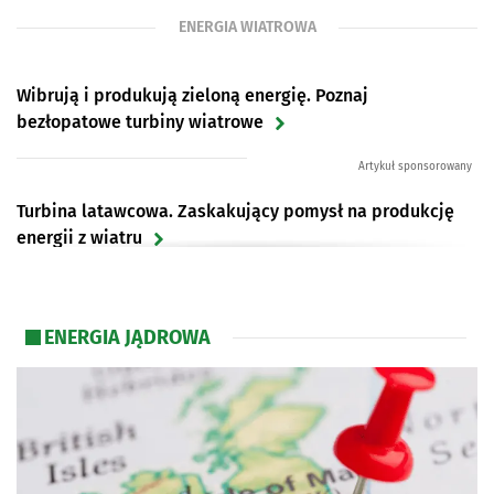
ENERGIA WIATROWA
Wibrują i produkują zieloną energię. Poznaj
bezłopatowe turbiny wiatrowe
Artykuł sponsorowany
Turbina latawcowa. Zaskakujący pomysł na produkcję
energii z wiatru
Pierwszy polski terminal instalacyjny dla morskich
ENERGIA JĄDROWA
farm wiatrowych już w 2024 roku? Znamy jego
lokalizację
Przydomowe elektrownie wiatrowe w programie Mój
Prąd 5.0. Czy to ma sens?