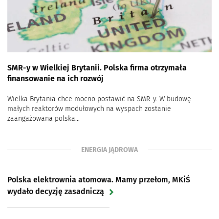
Czy przydomowa elektrownia wiatrowa się opłaca?
[Q&A]
Pierwsza uczelnia w Polsce z własną turbiną wiatrową
SMR-y w Wielkiej Brytanii. Polska firma otrzymała
finansowanie na ich rozwój
Wielka Brytania chce mocno postawić na SMR-y. W budowę
małych reaktorów modułowych na wyspach zostanie
zaangażowana polska...
ENERGIA JĄDROWA
Polska elektrownia atomowa. Mamy przełom, MKiŚ
wydało decyzję zasadniczą