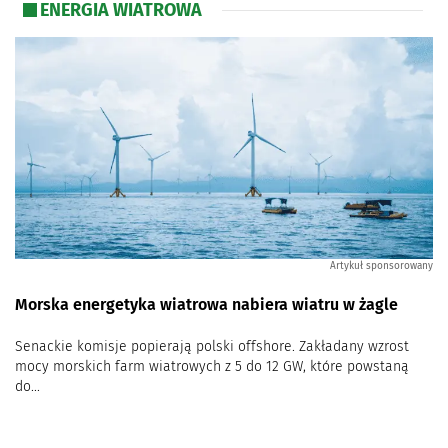
ENERGIA WIATROWA
projektów z wydanym pozwoleniem na budowę
Artykuł sponsorowany
Fotowoltaika w bloku mieszkalnym. Wszystko, co
musisz wiedzieć
Ekologiczne i efektywne energetycznie budownictwo
dla rodzin i miast
Artykuł sponsorowany
Najwięksi producenci paneli fotowoltaicznych w 2023
roku
Morska energetyka wiatrowa nabiera wiatru w żagle
Senackie komisje popierają polski offshore. Zakładany wzrost
mocy morskich farm wiatrowych z 5 do 12 GW, które powstaną
do...